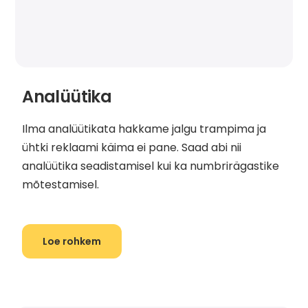
Analüütika
Ilma analüütikata hakkame jalgu trampima ja
ühtki reklaami käima ei pane. Saad abi nii
analüütika seadistamisel kui ka numbrirägastike
mõtestamisel.
Loe rohkem