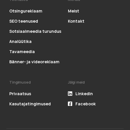
Otsingureklaam
Meist
SEO teenused
Kontakt
Sotsiaalmeedia turundus
Analüütika
Tavameedia
Bänner- ja videoreklaam
Tingimused
Jälgi meid
Privaatsus
LinkedIn
Kasutajatingimused
Facebook