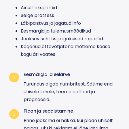
Ainult eksperdid
Selge protsess
Läbipaistvus ja jagatud info
Eesmärgid ja tulemusmõõdikud
Jooksev suhtlus ja igakuised raportid
Kogenud ettevõtjatena mõtleme kaasa
kogu äri vaates
Eesmärgid ja eelarve
Turundus algab numbritest. Sätime end
ühisele lehele, teeme eeltööd ja
prognoosid.
Plaan ja seadistamine
Enne jooksma ei hakka, kui plaan ühiselt
paigas. Ükski reklaam ei lähe laivi ilma