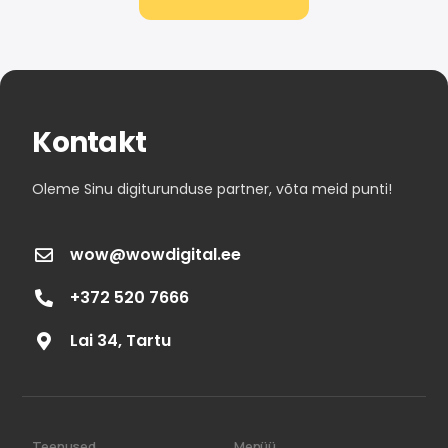
Kontakt
Oleme Sinu digiturunduse partner, võta meid punti!
wow@wowdigital.ee
+372 520 7666
Lai 34, Tartu
Teenused
Menüü